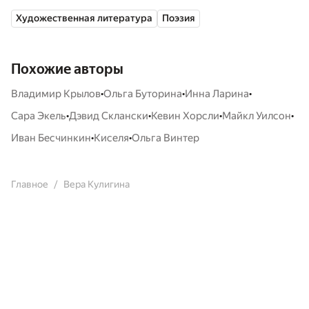
Художественная литература
Поэзия
Похожие авторы
•
•
•
Владимир Крылов
Ольга Буторина
Инна Ларина
•
•
•
•
Сара Экель
Дэвид Склански
Кевин Хорсли
Майкл Уилсон
•
•
Иван Бесчинкин
Киселя
Ольга Винтер
Главное
Вера Кулигина