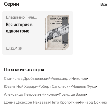
Cерии
марксизма»)
марксизма»)
Все
Владимир Гиляровский
,
Николай Костомаров
,
Василий 
Вся история в 
одном томе
22
35
Похожие авторы
•
•
Станислав Дробышевский
Александр Никонов
•
•
•
Юваль Ной Харари
Роберт Сапольски
Мишель Фуко
•
•
Александр Петрович Никонов
Франс де Вааль
•
•
Донна Джексон Наказава
Петр Кропоткин
Ричард Докинз