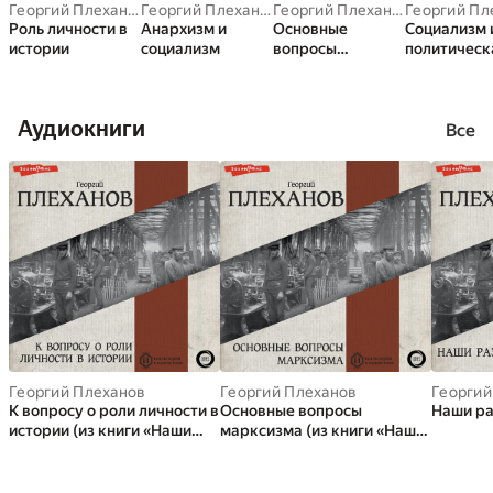
Георгий Плеханов
Георгий Плеханов
Георгий Плеханов
Роль личности в
Анархизм и
Основные
Социализм 
истории
социализм
вопросы
политическ
марксизма
борьба
Аудиокниги
Все
Георгий Плеханов
Георгий Плеханов
Георгий
К вопросу о роли личности в
Основные вопросы
Наши ра
истории (из книги «Наши
марксизма (из книги «Наши
разногласия. К вопросу о
разногласия. К вопросу о
роли личности в истории.
роли личности в истории.
Основные вопросы
Основные вопросы