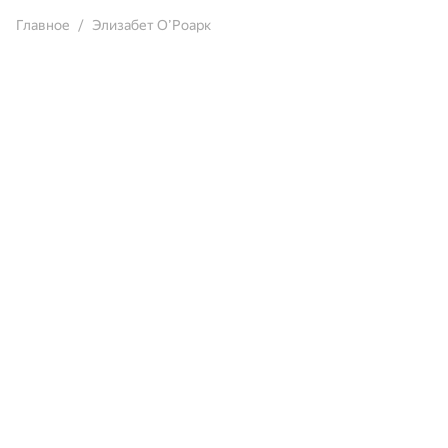
Главное
Элизабет О’Роарк