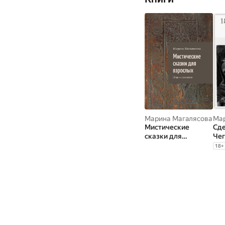
Марина Магалясова
Мар
Мистические
Сде
сказки для
Чег
взрослых. Сборник
чел
18
+
рассказов