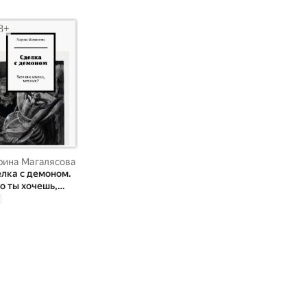
ина Магалясова
лка с демоном.
о ты хочешь,
овек?