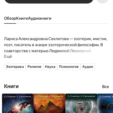
Обзор
книги
аудиокниги
Лариса Александровна Секлитова — эзотерик, мистик,
поэт, писатель в жанре эзотерической философии. В
соавторстве с матерью Людмилой Леоновной
Ещё
Стрельниковой написала более 50 книг различных
серий, выдержавших несколько переизданий. Лариса
Эзотерика
Религия
Наука
Психология
Аудио
Секлитова имеет средне-техническое образование.
Интерес ко всему непознанному, необычному и
загадочному проявляла со школьных лет. Вместе с
Книги
Все
матерью и отцом Александром Ивановичем
Стрельниковым увлеклась изучением уфологии,
биолокации, биоэнергетики, познакомилась с основами
астрологии.