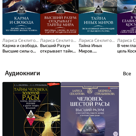
Лариса Секлитова
,
Людмила Стрельникова
Лариса Секлитова
,
Людмила Стрельникова
Лариса Секлитова
,
Людмила
Карма и свобода.
Высший Разум
Тайна Иных
В чем гл
Высшие силы о
открывает тайны
Миров.
цель Кос
том, что
мира. Пирамиды,
Эксклюзивная
Смысл жи
управляет
сфинкс на Марсе и
информация от
существ
жизнью человека
другие загадки
Высшего Разума
души по
Аудиокниги
Вселенной
смерти и
Все
уровень
без стра