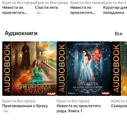
Кристи Кострова
Кристи Кострова
Кристи Кострова
Кристи Кос
Невеста из
Спасти лето
Невеста из
Куратор дл
проклятого
проклятого
попаданки
18
+
рода. Книга 1
рода. Книга 2.
Обуздать пламя
Аудиокниги
Все
Кристи Кострова
Кристи Кострова
Кристи 
Приговоренная к браку
Невеста из проклятого
Скверна
рода. Книга 1
18
+