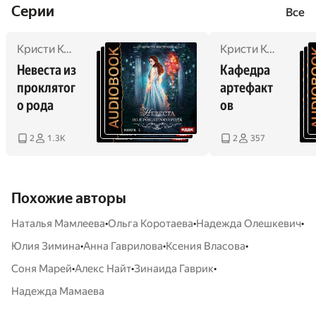
Cерии
Все
Кристи Кострова
Кристи Кострова
Невеста из 
Кафедра 
проклятог
артефакт
о рода
ов
2
1.3K
2
357
Похожие авторы
•
•
•
Наталья Мамлеева
Ольга Коротаева
Надежда Олешкевич
•
•
•
Юлия Зимина
Анна Гаврилова
Ксения Власова
•
•
•
Соня Марей
Алекс Найт
Зинаида Гаврик
Надежда Мамаева