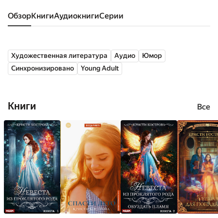
Обзор
книги
аудиокниги
серии
Художественная литература
Аудио
Юмор
Синхронизировано
Young Adult
Книги
Все