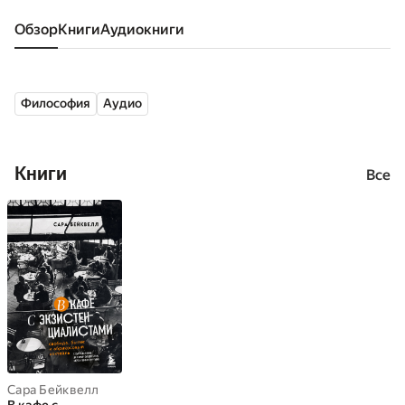
Обзор
книги
аудиокниги
Философия
Аудио
Книги
Все
Сара Бейквелл