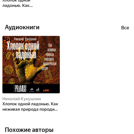
Хлопок одной
ладонью. Как
неживая природа
породила
человеческий
Аудиокниги
разум
Все
Николай Кукушкин
Хлопок одной ладонью. Как
неживая природа породила
человеческий разум
Похожие авторы