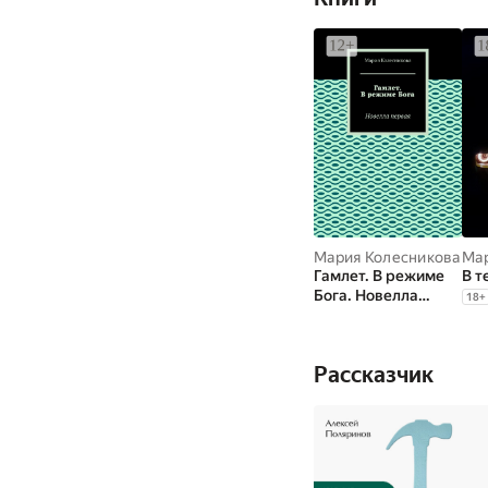
Мария Колесникова
Мар
Гамлет. В режиме
В т
Бога. Новелла
18
+
первая
Рассказчик