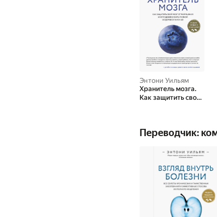
Энтони Уильям
Хранитель мозга.
Как защитить свой
мозг от
разрушения и
истощения и жить
Переводчик: ко
полной и здоровой
жизнью