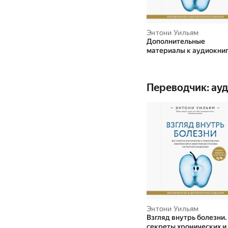
Энтони Уильям
Дополнительные
материалы к аудиокниг
Взгляд внутрь болезни.
секреты хронических и
таинственных заболев
Переводчик: ау
и эффективные способы
полного исцеления
Энтони Уильям
Взгляд внутрь болезни.
секреты хронических и