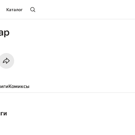
Каталог
ар
ниги
комиксы
иги