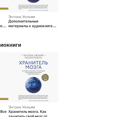
Энтони Уильям
Дополнительные
е.
материалы к аудиокниге.
 Все
Хранитель мозга. Как
защитить свой мозг от
аний
разрушения и истощения и
диокниги
 их
жить полной и здоровой
жизнью
Энтони Уильям
 Все
Хранитель мозга. Как
защитить свой мозг от