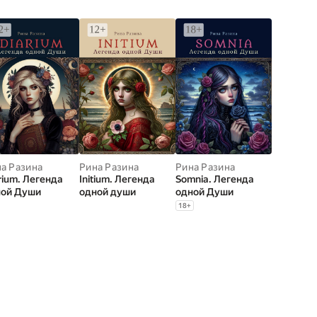
а Разина
Рина Разина
Рина Разина
rium. Легенда
Initium. Легенда
Somnia. Легенда
ной Души
одной души
одной Души
18
+