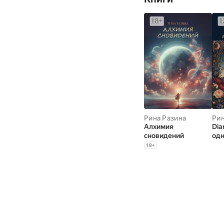
Рина Разина
Рин
Алхимия
Dia
сновидений
од
18
+