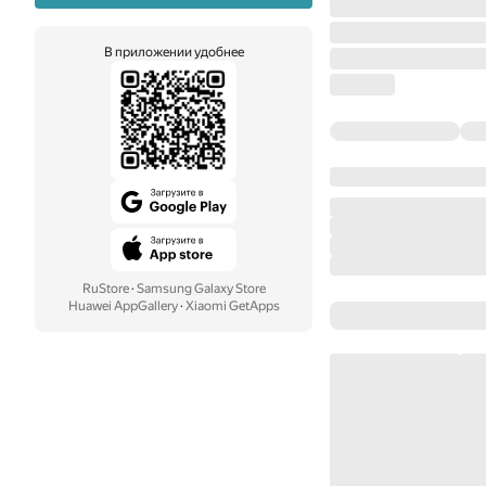
В приложении удобнее
RuStore
·
Samsung Galaxy Store
Huawei AppGallery
·
Xiaomi GetApps