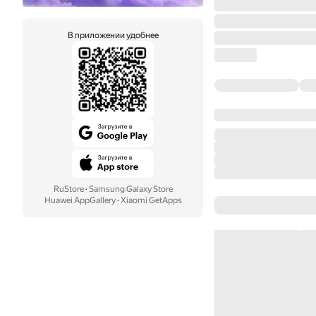
В приложении удобнее
RuStore
·
Samsung Galaxy Store
Huawei AppGallery
·
Xiaomi GetApps