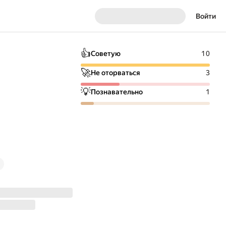
Войти
👍
Советую
10
🚀
Не оторваться
3
💡
Познавательно
1