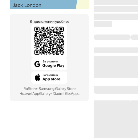
В приложении удобнее
RuStore
·
Samsung Galaxy Store
Huawei AppGallery
·
Xiaomi GetApps