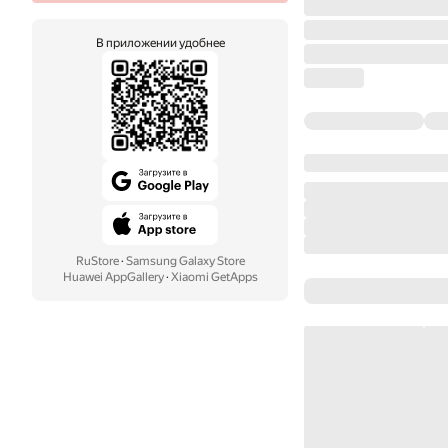
В приложении удобнее
RuStore
·
Samsung Galaxy Store
Huawei AppGallery
·
Xiaomi GetApps