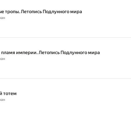
е тропы. Летопись Подлунного мира
ран
 пламя империи. Летопись Подлунного мира
ран
й тотем
ран