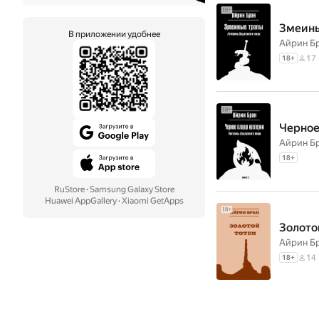
Змеины
В приложении удобнее
Айрин Б
17
18
+
Черное
Айрин Б
18
+
RuStore
·
Samsung Galaxy Store
Huawei AppGallery
·
Xiaomi GetApps
Золото
Айрин Б
14
18
+