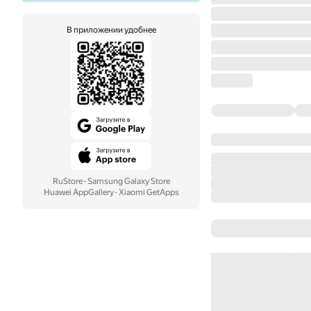
В приложении удобнее
RuStore
·
Samsung Galaxy Store
Huawei AppGallery
·
Xiaomi GetApps