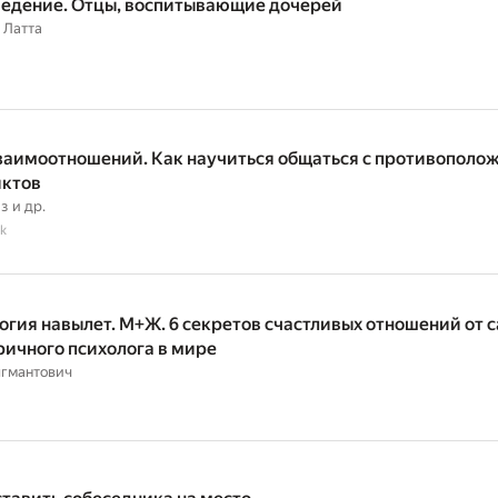
едение. Отцы, воспитывающие дочерей
 Латта
заимоотношений. Как научиться общаться с противополо
ктов
з
и др.
k
огия навылет. М+Ж. 6 секретов счастливых отношений от 
ричного психолога в мире
ыгмантович