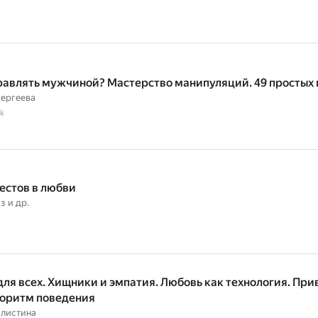
равлять мужчиной? Мастерство манипуляций. 49 простых
Сергеева
k
естов в любви
з
и др.
для всех. Хищники и эмпатия. Любовь как технология. Пр
горитм поведения
илистина