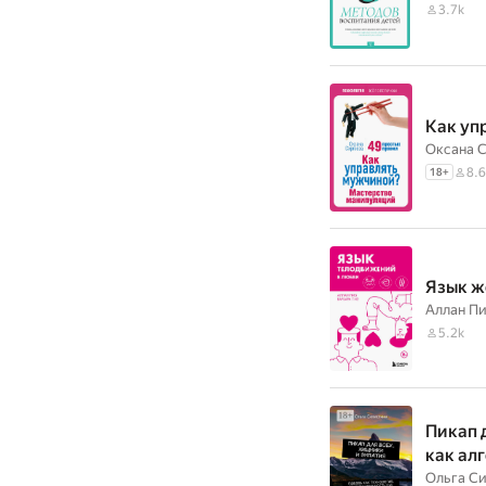
3.7k
Как уп
Оксана 
8.6
18
+
Язык ж
Аллан Пи
5.2k
Пикап 
как ал
Ольга С