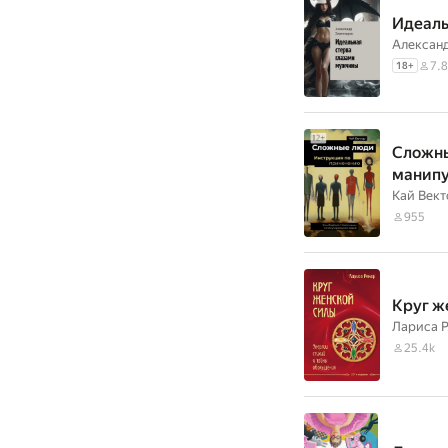
Идеаль
Александ
7.8
18
+
Сложны
манип
Кай Вект
955
Круг ж
Лариса 
25.4k