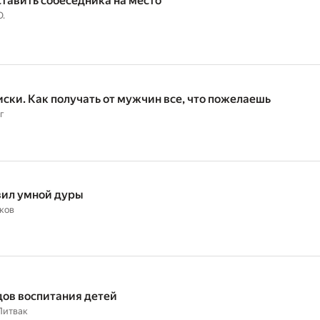
ставить собеседника на место
О.
иски. Как получать от мужчин все, что пожелаешь
г
вил умной дуры
ков
дов воспитания детей
Литвак