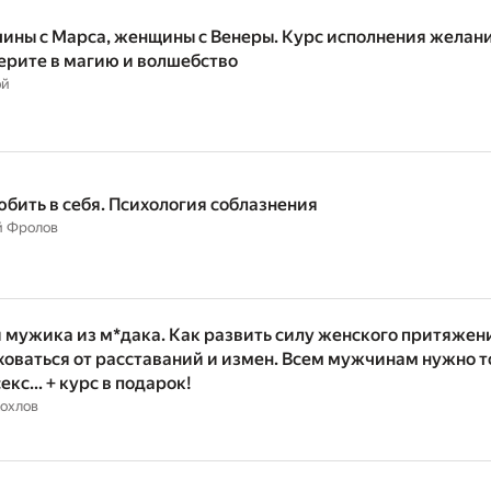
ины с Марса, женщины с Венеры. Курс исполнения желани
верите в магию и волшебство
эй
юбить в себя. Психология соблазнения
й Фролов
 мужика из м*дака. Как развить силу женского притяжен
ховаться от расставаний и измен. Всем мужчинам нужно т
секс… + курс в подарок!
охлов