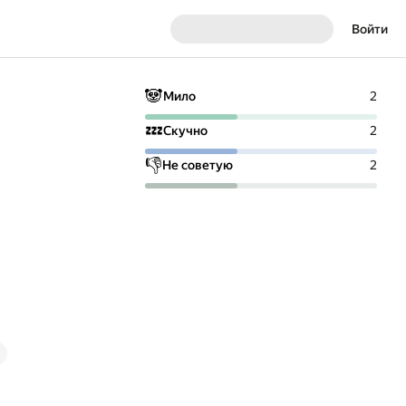
Войти
🐼
Мило
2
💤
Скучно
2
👎
Не советую
2