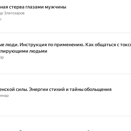
ная стерва глазами мужчины
р Златозаров
k
е люди. Инструкция по применению. Как общаться с ток
улирующими людьми
ор
енской силы. Энергии стихий и тайны обольщения
Ренар