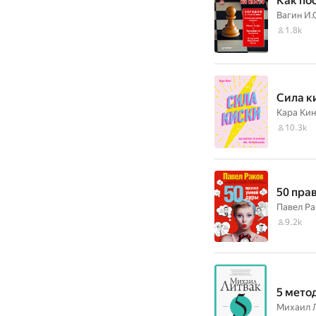
Как по
Вагин И.
1.8k
Сила к
Кара Кин
10.3k
50 пра
Павел Ра
9.2k
5 мето
Михаил 