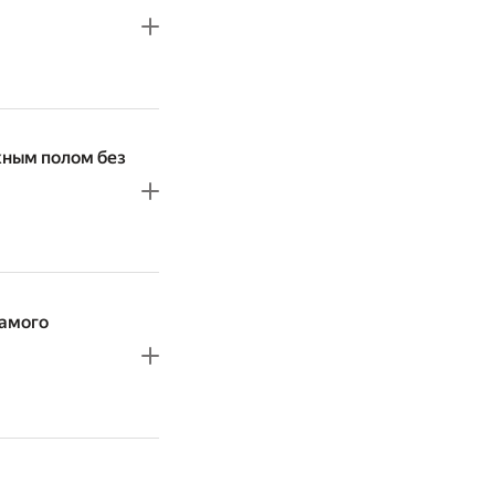
жным полом без
самого