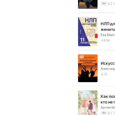
2.1
18
+
НЛП дл
женить
Ева Берг
8.6k
Искусс
Александ
1k
Как поз
кто не
Артем Ко
1.7
18
+