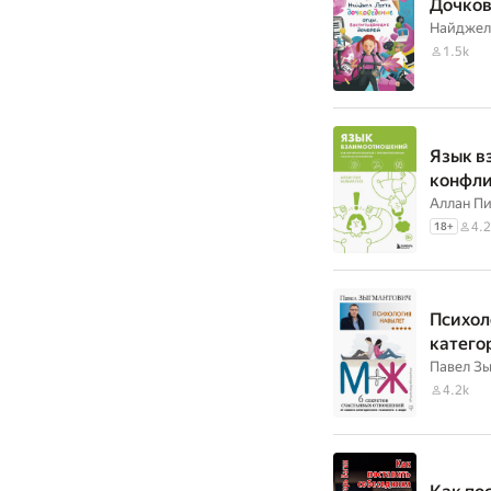
Дочков
Найджел
1.5k
Язык в
конфли
Аллан Пи
4.2
18
+
Психол
катего
Павел З
4.2k