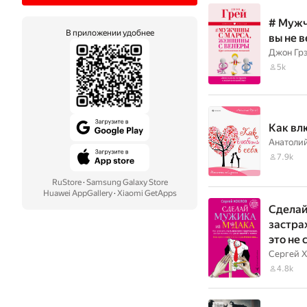
# Мужч
В приложении удобнее
вы не 
Джон Гр
5k
Как вл
Анатоли
7.9k
RuStore
·
Samsung Galaxy Store
Huawei AppGallery
·
Xiaomi GetApps
Сделай
застра
это не 
Сергей Х
4.8k