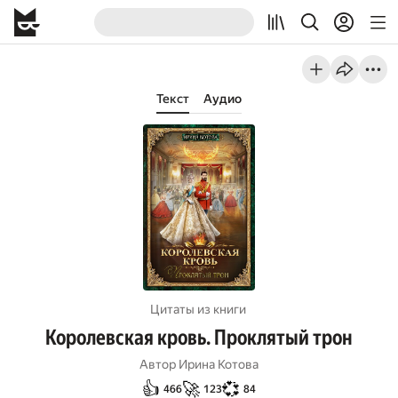
Текст
Аудио
Цитаты из книги
Королевская кровь. Проклятый трон
Автор
Ирина Котова
👍
🚀
💞
466
123
84