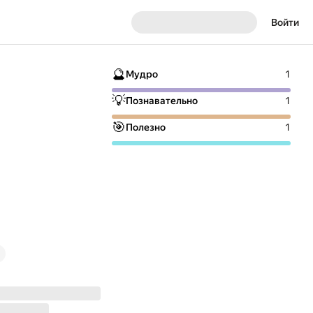
Войти
🔮
Мудро
1
💡
Познавательно
1
🎯
Полезно
1