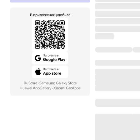
В приложении удобнее
RuStore
·
Samsung Galaxy Store
Huawei AppGallery
·
Xiaomi GetApps