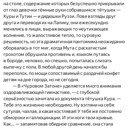
на столе, содержание которых безуспешно прикрывали
от глаз девочки тёмные руки собравшихся: тётушек —
Куры и Тутии — и дядюшки Руззи. Ловя взгляды друг
друга и переводя их на Лалику, они ежесекундно
менялись в лицах, выражающих то неутихающее
волнение, то жалостливое тепло, то суровую
решимость, но эта драматичная пантомима неожиданно
оборвалась в тот миг, когда Мута с раскатистым
грохотом обрушила противень и, языком путаясь
в бороде, неловко, но спешно, попыталась слизать
выпечку с пола. В любой другой день начался бы
переполох, по мощи сопоставимый с раздачей конфет
детям на дне города, но не сегодня.
— В «Чуровом Затоне» уделяется много внимания
оздоравливающей гимнастике, — с глубокой
серьёзностью зачитала из документа тётушка Кура. —
Тебе это жизненно необходимо. Ну взгляни на себя:
сутулая, чахлая, а какая костлявая! У тебя же постоянно
обмороки и галлюцинации. И эти ноги твои кривые.
Как.., — запамятовав обидное сравнение, она стала