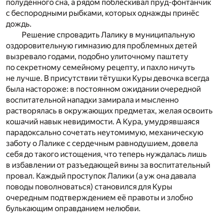
полуденного сна, а рядом поблёскивал пруд-фонтанчик
с беспородными рыбками, которых однажды принёс
дождь.
Решение спровадить Лалику в муниципальную
оздоровительную гимназию для проблемных детей
вызревало годами, подобно улиточному паштету
по секретному семейному рецепту, и пахло ничуть
не лучше. В присутствии тётушки Куры девочка всегда
была настороже: в постоянном ожидании очередной
воспитательной нападки замирала и мысленно
растворялась в окружающих предметах, желая освоить
кошачий навык невидимости. А Кура, умудрявшаяся
парадоксально сочетать неутомимую, механическую
заботу о Лалике с сердечным равнодушием, довела
себя до такого истощения, что теперь нуждалась лишь
в избавлении от разъедающей вины за воспитательный
провал. Каждый проступок Лалики (а уж она давала
поводы поволноваться) становился для Куры
очередным подтверждением её правоты и злобно
булькающим оправданием нелюбви.