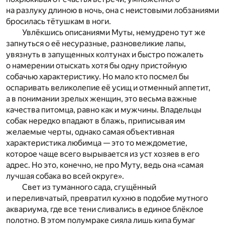
на разлуку длиною в ночь, она с неистовыми лобзаниями
бросилась тётушкам в ноги.
Увлёкшись описаниями Муты, немудрено тут же
запнуться о её несуразные, разновеликие лапы,
увязнуть в запущенных колтунах и быстро пожалеть
о намерении отыскать хотя бы одну пристойную
собачью характеристику. Но мало кто посмел бы
оспаривать великолепие её усищ и отменный аппетит,
а в понимании зрелых женщин, это весьма важные
качества питомца, равно как и мужчины. Владельцы
собак нередко впадают в блажь, приписывая им
желаемые черты, однако самая объективная
характеристика любимца — это то междометие,
которое чаще всего вырывается из уст хозяев в его
адрес. Но это, конечно, не про Муту, ведь она «самая
лучшая собака во всей округе».
Свет из туманного сада, сгущённый
и переливчатый, превратил кухню в подобие мутного
аквариума, где все тени сливались в единое блёклое
полотно. В этом полумраке сияла лишь кипа бумаг