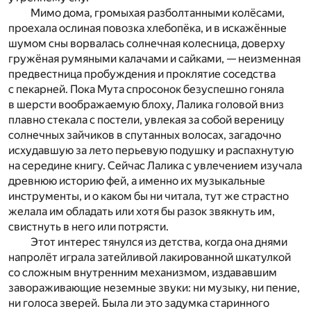
Мимо дома, громыхая разболтанными колёсами,
проехала ослиная повозка хлебопёка, и в искажённые
шумом сны ворвалась солнечная колесница, доверху
гружёная румяными калачами и сайками, — неизменная
предвестница пробуждения и проклятие соседства
с пекарней. Пока Мута спросонок безуспешно гоняла
в шерсти воображаемую блоху, Лалика головой вниз
плавно стекала с постели, увлекая за собой вереницу
солнечных зайчиков в спутанных волосах, загадочно
исхудавшую за лето перьевую подушку и распахнутую
на середине книгу. Сейчас Лалика с увлечением изучала
древнюю историю фей, а именно их музыкальные
инструменты, и о каком бы ни читала, тут же страстно
желала им обладать или хотя бы разок звякнуть им,
свистнуть в него или потрясти.
Этот интерес тянулся из детства, когда она днями
напролёт играла затейливой лакированной шкатулкой
со сложным внутренним механизмом, издававшим
завораживающие неземные звуки: ни музыку, ни пение,
ни голоса зверей. Была ли это задумка старинного