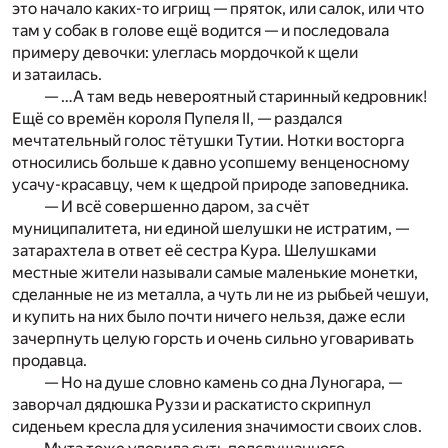
это начало каких-то игрищ — пряток, или салок, или что
там у собак в голове ещё водится — и последовала
примеру девочки: улеглась мордочкой к щели
и затаилась.
— …А там ведь невероятный старинный кедровник!
Ещё со времён короля Пупеля II, — раздался
мечтательный голос тётушки Тутии. Нотки восторга
относились больше к давно усопшему венценосному
усачу-красавцу, чем к щедрой природе заповедника.
— И всё совершенно даром, за счёт
муниципалитета, ни единой шелушки не истратим, —
затарахтела в ответ её сестра Кура. Шелушками
местные жители называли самые маленькие монетки,
сделанные не из металла, а чуть ли не из рыбьей чешуи,
и купить на них было почти ничего нельзя, даже если
зачерпнуть целую горсть и очень сильно уговаривать
продавца.
— Но на душе словно камень со дна Луногара, —
заворчал дядюшка Руззи и раскатисто скрипнул
сиденьем кресла для усиления значимости своих слов.