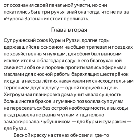
от осознания своей печальной участи, но они
покатились бы в три ручья, знай она тогда, что не из-за
«Чурова Затона» их стоит проливать.
Глава вторая
Супружеский союз Куры и Руззи, долгие годы
державшийся в основном на общих трапезах и поездках
по хозяйственным нуждам, для обоих был выносим
исключительно благодаря саду: в его благоуханной
свежести оба они порознь пропитывались эфирными
маслами для сносной работы барахлящих шестерёнок
их душ, а насосы лёгких накачивали их снисходительным
терпением друг к другу — одной порцией на день.
Хитроумная планировка дома учитывала сущность
большинства браков и гуманно позволяла супругам
не пересекаться без острой необходимости, а выходы
в сад развела по разным углам и тщательно
замаскировала: чубушником — для Куры и сумраком —
для Руззи.
Весной краску на стенах обновили: где-то