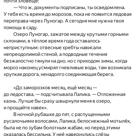
почти зловеще:
— Что ж, документы подписаны, ты осведомлена.
У тебя есть время до морозов, пока не появится ледовая
переправа через Луногар. А сегодня мне нужна твоя
помощь в саду.
Озеро Луногар, зажатое между крутыми горными
склонами, в тёплое время года оставалось
неприступным: отвесные хребты нависали
непреодолимой стеной, а подводные течения
безжалостно тянули на дно, но с приходом зимы, когда
мороз наконец усмирял гневливые воды, там возникала
хрупкая дорога, ненадолго соединяющая берега.
«До заморозков месяц, ещё месяц —
до ледостава, — подсчитывала Лалика. — Отложенная
казнь. Лучше бы сразу швырнули меня в озеро,
и прощайте навек».
В ночной рубашке до пят, с распущенными
русалочьими волосами, Лалика, белоснежный мотылёк,
была не по зубам болотным жабам, но перед этими
оказалась бессильна. У неё навернулись слёзы