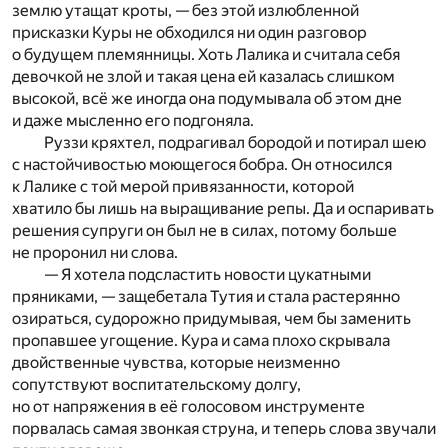
землю утащат кроты, — без этой излюбленной
присказки Куры не обходился ни один разговор
о будущем племянницы. Хоть Лалика и считала себя
девочкой не злой и такая цена ей казалась слишком
высокой, всё же иногда она подумывала об этом дне
и даже мысленно его подгоняла.
Руззи кряхтел, подрагивал бородой и потирал шею
с настойчивостью моющегося бобра. Он относился
к Лалике с той мерой привязанности, которой
хватило бы лишь на выращивание репы. Да и оспаривать
решения супруги он был не в силах, потому больше
не проронил ни слова.
— Я хотела подсластить новости цукатными
пряниками, — защебетала Тутия и стала растерянно
озираться, судорожно придумывая, чем бы заменить
пропавшее угощение. Кура и сама плохо скрывала
двойственные чувства, которые неизменно
сопутствуют воспитательскому долгу,
но от напряжения в её голосовом инструменте
порвалась самая звонкая струна, и теперь слова звучали