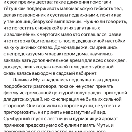
и свои преимущества: такие движения помогали
тётушкам поддерживать маломальскую гибкость тел,
делая позвоночник и суставы подвижными, почти как
у танцовщиц безрукой выплясницы. Нужно ли говорить,
что погостить с ночёвкой в этих запутанных
и захламлённых чертогах мало кто соглашался, разве
что потеряв бдительность после дядюшкиной настойки
на кукушкиных слезах. Домочадцы же, смирившись
с непредсказуемым характером дома, научились
закладывать дополнительное время для всех своих дел,
досадуя, лишь когда в ночной тьме дверь уборной
оказывалась выходом в садовый лабиринт.
Лалика и Мута надеялись подслушать за дверью
подробности разговора, пока он не успел принять
форму искромсанной цензурой полуправды, пригодной
для детских ушей, но конспирация не была их сильной
стороной. Они возникли на пороге кухни, не успев ни
притормозить, ни принять невозмутимый вид.
Сумбурный спуск с лестницы и дурманящий аромат
пряников предсказуемо обнулили память Муты, и,
похрюкивая от счастья встречи, умноженного