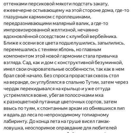
оттенками персиковой мякоти подстать закату,
ежевечерне остывающему на этой стороне дома, где-то
глазурным кармином с проплешинами,
передразнивающими малярный валик, а где-то
импровизированной желтизной, нечаянно
вдохновлённой соседством с клумбой вербейника.
Ближе к осени все цвета подшелушились, запылились,
перемешались с тенями яблонь, но главным
компонентом этой новой гармонии стала привычка
взгляда. Сад, как и дом с конструктивной безуминкой,
имел свои очаровательные особенности, так как в нем
брал своё начало. Без спроса прорастая сквозь стол
на веранде, он углублялся в спальню Тутии, затем через
чердак перекидывался на крыльцо и уже оттуда
устремлялся вовне, убегая полосочками мха
к разноцветной путанице цветочных сортов, затем
ввысь по туям, к спонтанным аркам из обнявшихся лип
и вдаль до леса по непроходимому топиарному
лабиринту. До конца лета на груше висел гамак-
ловушка, неоспоримое оправдание для любителей