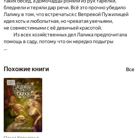
таких бесед, а домочадцы роняли из рук тарелки,
бледнели и теряли дар речи. Всё это прочно убедило
Лалику в том, что встречаться с Вепревой Пужилицей
идея хоть и любопытная, но чреватая увечьями,
не совместимыми с её девичьей красотой.
Из всех хозяйственных дел Лалика предпочитала
помощь в саду, потому что он нередко подыгры
...
Похожие книги
Все
Ольга Корнаккья