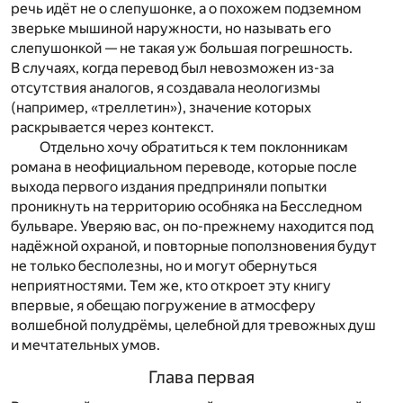
речь идёт не о слепушонке, а о похожем подземном
зверьке мышиной наружности, но называть его
слепушонкой — не такая уж большая погрешность.
В случаях, когда перевод был невозможен из-за
отсутствия аналогов, я создавала неологизмы
(например, «треллетин»), значение которых
раскрывается через контекст.
Отдельно хочу обратиться к тем поклонникам
романа в неофициальном переводе, которые после
выхода первого издания предприняли попытки
проникнуть на территорию особняка на Бесследном
бульваре. Уверяю вас, он по-прежнему находится под
надёжной охраной, и повторные поползновения будут
не только бесполезны, но и могут обернуться
неприятностями. Тем же, кто откроет эту книгу
впервые, я обещаю погружение в атмосферу
волшебной полудрёмы, целебной для тревожных душ
и мечтательных умов.
Глава первая