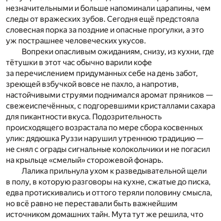
незначительными и больше напоминали царапины, чем
следы от вражеских зубов. Сегодня ещё предстояла
словесная порка за поздние и опасные прогулки, а это
уж пострашнее человеческих укусов.
Вопреки опасливым ожиданиям, снизу, из кухни, где
тётушки в этот час обычно варили кофе
за перечислением придуманных себе на день забот,
зреющей взбучкой вовсе не пахло, а напротив,
настойчивыми струями поднимался аромат пряников —
свежеиспечённых, с подгоревшими кристаллами сахара
для пикантности вкуса. Подозрительность
происходящего возрастала по мере сбора косвенных
улик: дядюшка Руззи нарушил утреннюю традицию —
не снял с ограды сигнальные колокольчики и не погасил
на крыльце «смелый» сторожевой фонарь.
Лалика прильнула ухом к разведывательной щели
в полу, в которую разговоры на кухне, сжатые до писка,
едва протискивались и оттого теряли половину смысла,
но всё равно не переставали быть важнейшим
источником домашних тайн. Мута тут же решила, что