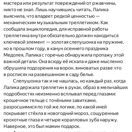
мастера или результат повреждений от ржавчины,
никто не знал. Лишь научившись читать, Лалика
выяснила, что владеет редкой ценностью —
механическим музыкальным треллетином. Как
сообщала энциклопедия, для исправной работы
треллетина внутри обязательно должен находиться
ключевой элемент — золотая слепушонка на пружине,
но в прошлом году, в канун осеннего праздника
Медолея, Лалика с горечью обнаружила пропажу этой
важной детали. Она всюду её искала и даже мысленно
обрушила подозрения на ворон, виноватых разве что
в росписях на развешанном в саду белье.
Слепушонка так и не нашлась, но каждый раз, когда
Лалика держала треллетин в руках, образ в мельчайших
подробностях неизменно всплывал перед глазами:
крошечное тельце с точёными завитками,
разросшимися по той же логике, по какой иней
покрывает стёкла в новогодний мороз, сощуренные
крохотные глаза и четыре коралловых зуба наружу.
Наверное, это был мамин подарок.