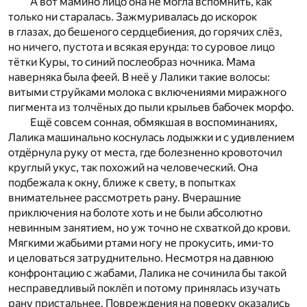
А вот мамино лицо она не могла вспомнить, как
только ни старалась. Зажмуривалась до искорок
в глазах, до бешеного сердцебиения, до горячих слёз,
но ничего, пустота и всякая ерунда: то суровое лицо
тётки Куры, то синий послеобраз ночника. Мама
наверняка была феей. В неё у Лалики такие волосы:
витыми струйками молока с включениями миражного
пигмента из толчёных до пыли крыльев бабочек морфо.
Ещё совсем сонная, обмякшая в воспоминаниях,
Лалика машинально коснулась лодыжки и с удивлением
отдёрнула руку от места, где болезненно кровоточил
круглый укус, так похожий на человеческий. Она
подбежала к окну, ближе к свету, в попытках
внимательнее рассмотреть рану. Вчерашние
приключения на болоте хоть и не были абсолютно
невинным занятием, но уж точно не схваткой до крови.
Мягкими жабьими ртами ногу не прокусить, ими-то
и целоваться затруднительно. Несмотря на давнюю
конфронтацию с жабами, Лалика не сочинила бы такой
несправедливый поклёп и потому принялась изучать
рану пристальнее. Повреждения на поверку оказались