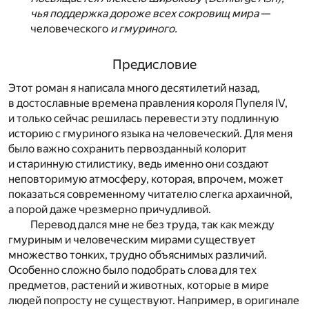
чья поддержка дороже всех сокровищ мира
—
человеческого
и гмуриного.
Предисловие
Этот роман я написала много десятилетий назад,
в достославные времена правления короля Пупеля IV,
и только сейчас решилась перевести эту подлинную
историю с гмуриного языка на человеческий. Для меня
было важно сохранить первозданный колорит
и старинную стилистику, ведь именно они создают
неповторимую атмосферу, которая, впрочем, может
показаться современному читателю слегка архаичной,
а порой даже чрезмерно причудливой.
Перевод дался мне не без труда, так как между
гмуриным и человеческим мирами существует
множество тонких, трудно объяснимых различий.
Особенно сложно было подобрать слова для тех
предметов, растений и животных, которые в мире
людей попросту не существуют. Например, в оригинале