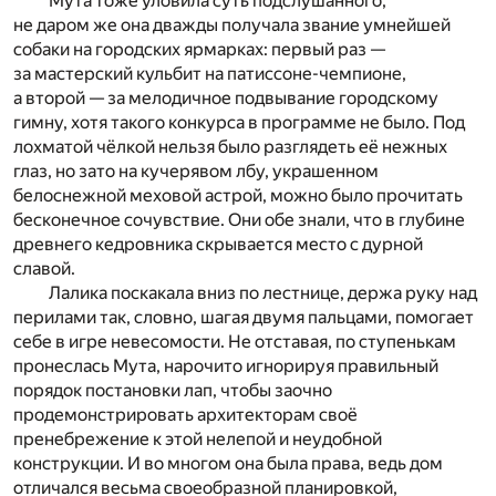
Мута тоже уловила суть подслушанного,
не даром же она дважды получала звание умнейшей
собаки на городских ярмарках: первый раз —
за мастерский кульбит на патиссоне-чемпионе,
а второй — за мелодичное подвывание городскому
гимну, хотя такого конкурса в программе не было. Под
лохматой чёлкой нельзя было разглядеть её нежных
глаз, но зато на кучерявом лбу, украшенном
белоснежной меховой астрой, можно было прочитать
бесконечное сочувствие. Они обе знали, что в глубине
древнего кедровника скрывается место с дурной
славой.
Лалика поскакала вниз по лестнице, держа руку над
перилами так, словно, шагая двумя пальцами, помогает
себе в игре невесомости. Не отставая, по ступенькам
пронеслась Мута, нарочито игнорируя правильный
порядок постановки лап, чтобы заочно
продемонстрировать архитекторам своё
пренебрежение к этой нелепой и неудобной
конструкции. И во многом она была права, ведь дом
отличался весьма своеобразной планировкой,