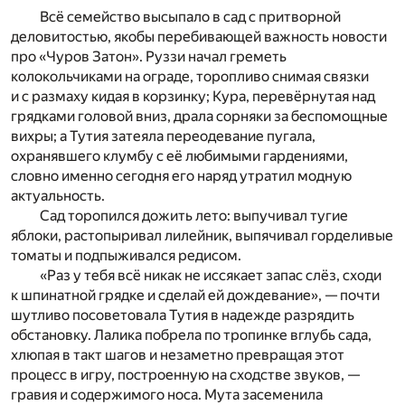
Всё семейство высыпало в сад с притворной
деловитостью, якобы перебивающей важность новости
про «Чуров Затон». Руззи начал греметь
колокольчиками на ограде, торопливо снимая связки
и с размаху кидая в корзинку; Кура, перевёрнутая над
грядками головой вниз, драла сорняки за беспомощные
вихры; а Тутия затеяла переодевание пугала,
охранявшего клумбу с её любимыми гардениями,
словно именно сегодня его наряд утратил модную
актуальность.
Сад торопился дожить лето: выпучивал тугие
яблоки, растопыривал лилейник, выпячивал горделивые
томаты и подпыживался редисом.
«Раз у тебя всё никак не иссякает запас слёз, сходи
к шпинатной грядке и сделай ей дождевание», — почти
шутливо посоветовала Тутия в надежде разрядить
обстановку. Лалика побрела по тропинке вглубь сада,
хлюпая в такт шагов и незаметно превращая этот
процесс в игру, построенную на сходстве звуков, —
гравия и содержимого носа. Мута засеменила