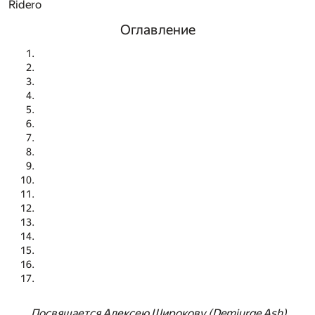
Ridero
Оглавление
Посвящается Алексею Широкову (Demiurge Ash),