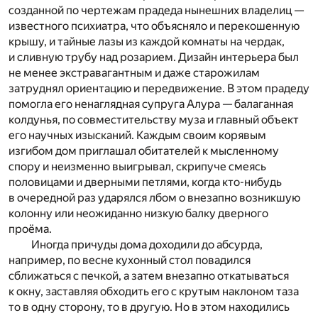
созданной по чертежам прадеда нынешних владелиц —
известного психиатра, что объясняло и перекошенную
крышу, и тайные лазы из каждой комнаты на чердак,
и сливную трубу над розарием. Дизайн интерьера был
не менее экстравагантным и даже старожилам
затруднял ориентацию и передвижение. В этом прадеду
помогла его ненаглядная супруга Алура — балаганная
колдунья, по совместительству муза и главный объект
его научных изысканий. Каждым своим корявым
изгибом дом приглашал обитателей к мысленному
спору и неизменно выигрывал, скрипуче смеясь
половицами и дверными петлями, когда кто-нибудь
в очередной раз ударялся лбом о внезапно возникшую
колонну или неожиданно низкую балку дверного
проёма.
Иногда причуды дома доходили до абсурда,
например, по весне кухонный стол повадился
сближаться с печкой, а затем внезапно откатываться
к окну, заставляя обходить его с крутым наклоном таза
то в одну сторону, то в другую. Но в этом находились