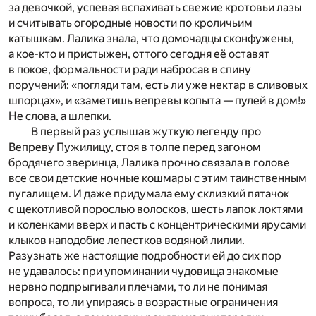
за девочкой, успевая вспахивать свежие кротовьи лазы
и считывать огородные новости по кроличьим
катышкам. Лалика знала, что домочадцы сконфужены,
а кое-кто и пристыжен, оттого сегодня её оставят
в покое, формальности ради набросав в спину
поручений: «погляди там, есть ли уже нектар в сливовых
шпорцах», и «заметишь вепревы копыта — пулей в дом!»
Не слова, а шлепки.
В первый раз услышав жуткую легенду про
Вепреву Пужилицу, стоя в толпе перед загоном
бродячего зверинца, Лалика прочно связала в голове
все свои детские ночные кошмары с этим таинственным
пугалищем. И даже придумала ему склизкий пятачок
с щекотливой порослью волосков, шесть лапок локтями
и коленками вверх и пасть с концентрическими ярусами
клыков наподобие лепестков водяной лилии.
Разузнать же настоящие подробности ей до сих пор
не удавалось: при упоминании чудовища знакомые
нервно подпрыгивали плечами, то ли не понимая
вопроса, то ли упираясь в возрастные ограничения