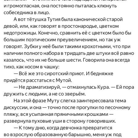
и громогласная, она постоянно пыталась клюнуть
собеседника в лицо.
А вот тётушка Тутия была канонической старой
девой, или, как говорят в простонародье, цветком
недотрожицы. Конечно, сравнить её с цветком было бы
большим поэтическим преувеличением, но так уж
говорят. Зубки у неё были такими крохотными, что при
наличии полного набора в тридцать две штуки всё равно
казалось, что их не больше шести. Говорила она всегда
тихо, как носом в чашку:
— Всё же это сиротский приют. И бедняжке
придётся расстаться с Мутой.
— Не драматизируй, — отмахнулась Кура. — Ей пора
дружить с людьми, а не со зверьём.
На этой фразе Муту слегка заинтересовала тема
дискуссии, и она — точно после прогулки по песочному
пляжу, вся усыпанная пряничными крошками —
развернула пуховые уши в сторону говоривших.
— К тому дню, когда девчонка превратится
во взрослую образованную барышню, меня уж под