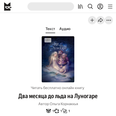
Текст
Аудио
Читать бесплатно онлайн книгу
Два месяца до льда на Луногаре
Автор
Ольга Корнаккья
🐼
💞
🚀
1
1
1