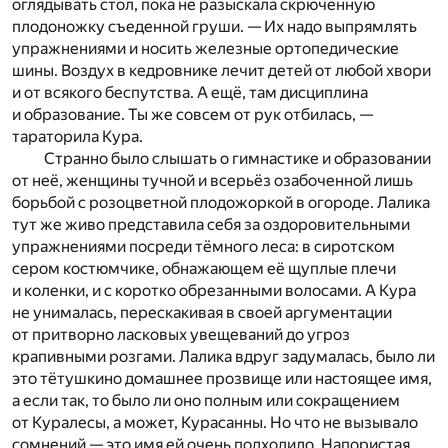
оглядывать стол, пока не разыскала скрюченную
плодоножку съеденной груши. — Их надо выпрямлять
упражнениями и носить железные ортопедические
шины. Воздух в кедровнике лечит детей от любой хвори
и от всякого беспутства. А ещё, там дисциплина
и образование. Ты же совсем от рук отбилась, —
тараторила Кура.
Странно было слышать о гимнастике и образовании
от неё, женщины тучной и всерьёз озабоченной лишь
борьбой с розоцветной плодожоркой в огороде. Лалика
тут же живо представила себя за оздоровительными
упражнениями посреди тёмного леса: в сиротском
сером костюмчике, обнажающем её щуплые плечи
и коленки, и с коротко обрезанными волосами. А Кура
не унималась, перескакивая в своей аргументации
от притворно ласковых увещеваний до угроз
крапивными розгами. Лалика вдруг задумалась, было ли
это тётушкино домашнее прозвище или настоящее имя,
а если так, то было ли оно полным или сокращением
от Куралесы, а может, Курасанны. Но что не вызывало
сомнений — это имя ей очень подходило. Напористая