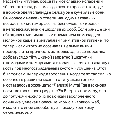
Рассветный туман, розоватый от сладких испарений
яблочного сада, разлился до окон второго этажа, где
в ворохе одеял спали две белокурые кучерявые сони.
Они совсем недавно совершили одну из главных
возрастных метаморфоз: из беспомощных крошек
в непредсказуемых и шкодливых особ. Если раньше они
обходились минимальным вниманием домочадцев —
молочной кашей и ритуалами примитивной гигиены, то
теперь, сами того не осознавая, целыми днями
проверяли на прочность их нервы: одна всё норовила
добраться до тётушкиной запретной шкатулки
с помадами и жемчугами, а вторая — спрятать сахарную
кость под многострадальным кустом чубушника. Этот
был тот самый период взросления, когда тело так сильно
обгоняет в развитии мозг, что тётушкам только
и оставалось восклицать: «Лалика! Мута! Где вас снова
носит ветрогонное средство?!» Вчера, к примеру, оно
до полуночи носило их по кочкам заболоченного
осинника, увлекая в опасные игры с выводком жаб,
и мало что иное способствует такому крепкому
утреннему сну.