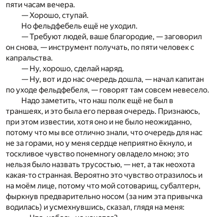
пяти часам вечера.
— Хорошо, ступай.
Но фельдфебель ещё не уходил.
— Требуют людей, ваше благородие, — заговорил
он снова, — инструмент получать, по пяти человек с
капральства.
— Ну, хорошо, сделай наряд.
— Ну, вот и до нас очередь дошла, — начал капитан
по уходе фельдфебеля, — говорят там совсем невесело.
Надо заметить, что наш полк ещё не был в
траншеях, и это была его первая очередь. Признаюсь,
при этом известии, хотя оно и не было неожиданно,
потому что мы все отлично знали, что очередь для нас
не за горами, но у меня сердце неприятно ёкнуло, и
тоскливое чувство понемногу овладело мною; это
нельзя было назвать трусостью, — нет, а так неохота
какая-то странная. Вероятно это чувство отразилось и
на моём лице, потому что мой сотоварищ, субалтерн,
фыркнув предварительно носом (за ним эта привычка
водилась) и усмехнувшись, сказал, глядя на меня: