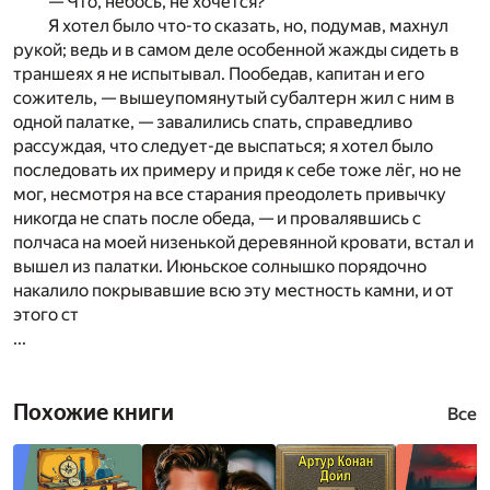
— Что, небось, не хочется?
Я хотел было что-то сказать, но, подумав, махнул
рукой; ведь и в самом деле особенной жажды сидеть в
траншеях я не испытывал. Пообедав, капитан и его
сожитель, — вышеупомянутый субалтерн жил с ним в
одной палатке, — завалились спать, справедливо
рассуждая, что следует-де выспаться; я хотел было
последовать их примеру и придя к себе тоже лёг, но не
мог, несмотря на все старания преодолеть привычку
никогда не спать после обеда, — и провалявшись с
полчаса на моей низенькой деревянной кровати, встал и
вышел из палатки. Июньское солнышко порядочно
накалило покрывавшие всю эту местность камни, и от
этого ст
...
Похожие книги
Все