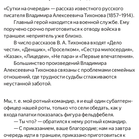
«Сутки на очереди» — рассказ известного русского
писателя Владимира Алексеевича Тихонова (1857–1914).
Главный герой находится на военной службе. Ему
поручено срочно приготовиться к отводу войска в
траншеи: неприятель уже близко.
В число рассказов В. А. Тихонова входят «Дело
чести», «Денщик», «Проселком», «Сестра милосердия»,
«Казак», «Лицедеи», «Не пара» и «Первые впечатления».
Большинство произведений Владимира
Алексеевича Тихонова связаны с проблемами семейных
отношений, где трудности судьбы сглаживаются
неустанной заботой.
Мы, т. е. мой ротный командир, я и ещё один субалтерн-
офицер нашей роты, только что сели обедать, как у
входа палатки показалась фигура фельдфебеля.
— Ты что? — обратился к нему ротный командир.
— С приказанием, ваше благородие; нам на завтра
очередь идти в траншеи, приказано приготовиться к