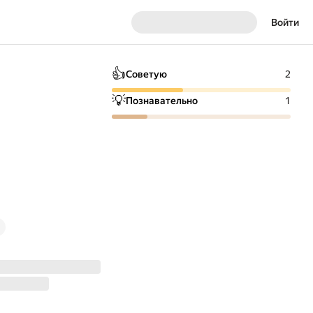
Войти
👍
Советую
2
💡
Познавательно
1