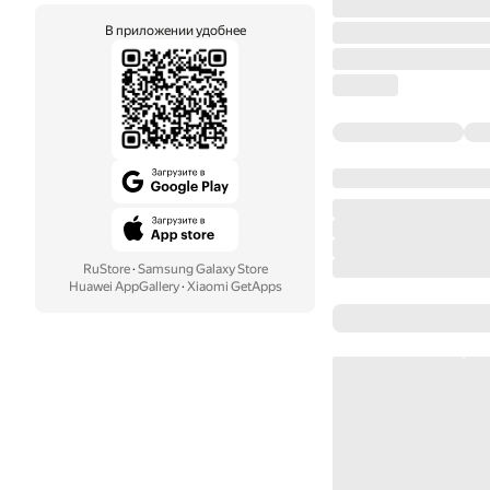
В приложении удобнее
RuStore
·
Samsung Galaxy Store
Huawei AppGallery
·
Xiaomi GetApps