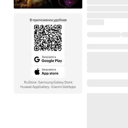
В приложении удобнее
RuStore
·
Samsung Galaxy Store
Huawei AppGallery
·
Xiaomi GetApps