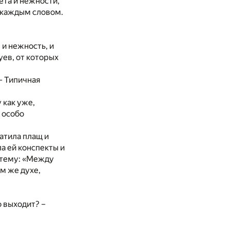
ета и нежности,
д каждым словом.
и нежность, и
уев, от которых
– Типичная
 как уже,
 особо
атила плащ и
ла ей конспекты и
а тему: «Между
ом же духе,
о выходит? –