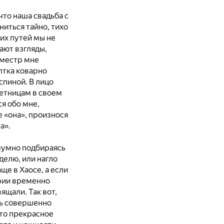
что наша свадьба с
иться тайно, тихо
их путей мы не
дают взгляды,
еместр мне
птка коварно
спиной. В лицо
плетницам в своем
ся обо мне,
е «она», произнося
а».
сшумно подбираясь
делю, или нагло
ще в Хаосе, а если
ерии временно
ящали. Так вот,
сь совершенно
то прекрасное