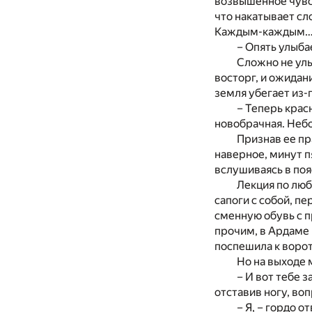
возвышенное чувс
что накатывает сл
Каждым-каждым… 
– Опять улыба
Сложно не улы
восторг, и ожидан
земля убегает из-
– Теперь крас
новобрачная. Небо
Признав ее пр
наверное, минут п
вслушиваясь в поя
Лекция по люб
сапоги с собой, пе
сменную обувь с п
прочим, в Ардаме п
поспешила к воро
Но на выходе
– И вот тебе з
отставив ногу, во
– Я, – гордо о