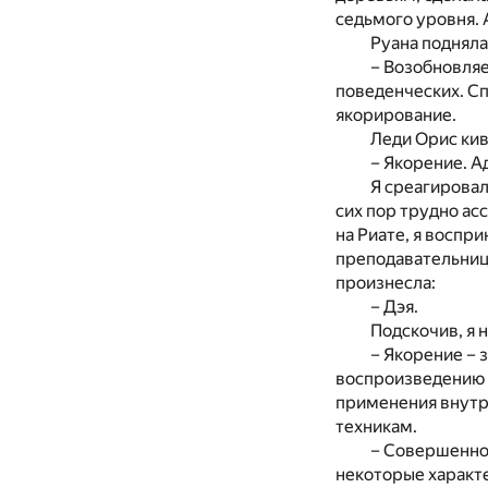
седьмого уровня. 
Руана подняла
– Возобновляе
поведенческих. С
якорирование.
Леди Орис кив
– Якорение. А
Я среагировал
сих пор трудно ас
на Риате, я воспри
преподавательниц
произнесла:
– Дэя.
Подскочив, я 
– Якорение –
воспроизведению 
применения внутр
техникам.
– Совершенно 
некоторые характе