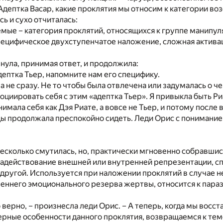
Адептка Васар, какие проклятия мы относим к категории в
сь и сухо отчиталась:
мые – категория проклятий, относящихся к группе манипул
пецифическое двухступенчатое наложение, сложная актива
нула, принимая ответ, и продолжила:
дептка Тьер, напомните нам его специфику.
а не сразу. Не то чтобы была отвлечена или задумалась о че
социировать себя с этим «адептка Тьер». Я привыкла быть Ри
нимала себя как Дэя Риате, а вовсе не Тьер, и потому после
ы продолжала преспокойно сидеть. Леди Орис с понимание
несколько смутилась, но, практически мгновенно собравшис
 задействование внешней или внутренней репрезентации, 
другой. Используется при наложении проклятий в случае 
еннего эмоционального резерва жертвы, относится к пар
верно, – произнесла леди Орис. – А теперь, когда мы восст
рные особенности данного проклятия, возвращаемся к тем