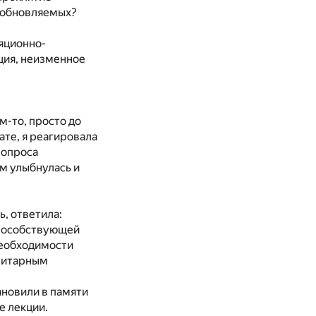
озобновляемых?
яционно-
ция, неизменное
м-то, просто до
ате, я реагировала
 вопроса
м улыбнулась и
ь, ответила:
способствующей
необходимости
азитарным
ановили в памяти
е лекции.