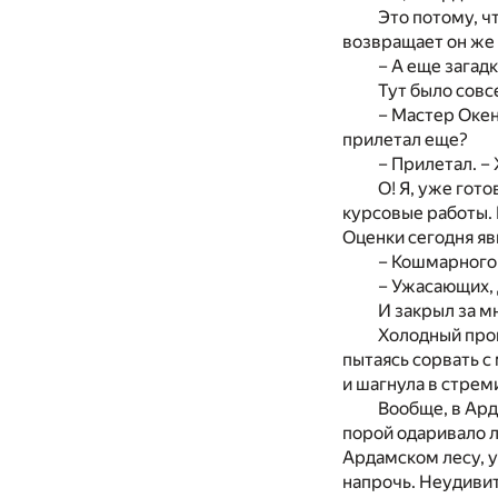
Это потому, ч
возвращает он же ч
– А еще загад
Тут было совс
– Мастер Окено
прилетал еще?
– Прилетал. – 
О! Я, уже гот
курсовые работы. 
Оценки сегодня я
– Кошмарного 
– Ужасающих, 
И закрыл за м
Холодный пром
пытаясь сорвать с
и шагнула в стре
Вообще, в Ард
порой одаривало л
Ардамском лесу, у
напрочь. Неудивит