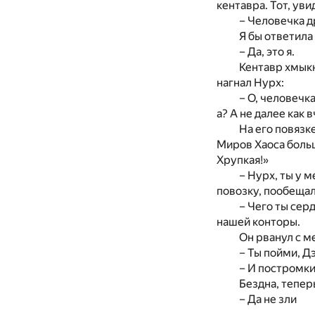
кентавра. Тот, уви
– Человечка др
Я бы ответила
– Да, это я.
Кентавр хмыкн
нагнал Нурх:
– О, человечка
а? А не далее как 
На его повязк
Миров Хаоса боль
Хрупкая!»
– Нурх, ты у м
повозку, пообещала
– Чего ты сер
нашей конторы.
Он рванул с м
– Ты пойми, Д
– И постромки
Бездна, тепер
– Да не зли
...