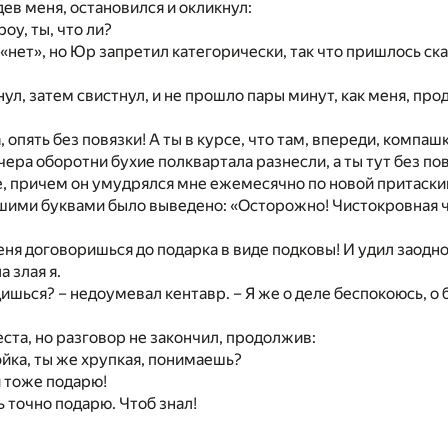
дев меня, остановился и окликнул:
оу, ты, что ли?
 «нет», но Юр запретил категорически, так что пришлось ска
ул, затем свистнул, и не прошло пары минут, как меня, пр
, опять без повязки! А ты в курсе, что там, впереди, компаш
вчера оборотни бухие полквартала разнесли, а ты тут без по
е, причем он умудрялся мне ежемесячно по новой притаскив
шими буквами было выведено: «Осторожно! Чистокровная 
еня договоришься до подарка в виде подковы! И удил заодно!
 злая я.
дишься? – недоумевал кентавр. – Я же о деле беспокоюсь, о
еста, но разговор не закончил, продолжив:
эйка, ты же хрупкая, понимаешь?
 тоже подарю!
ь точно подарю. Чтоб знал!