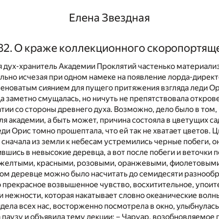
Елена Звездная
2. О краже коллекционного скоропортящ
я дух-хранитель Академии Проклятий частенько материали
льно исчезая при одном намеке на появление лорда-директ
леноватым сиянием для пущего притяжения взгляда леди О
а заметно смущалась, но ничуть не препятствовала откро
ии со стороны древнего духа. Возможно, дело было в том, 
я академии, а быть может, причина состояла в цветущих са
леди Орис томно прошептала, что ей так не хватает цветов. 
, сначала из земли к небесам устремились черные побеги, о
вшись в невысокие деревца, а вот после побеги и веточки 
 желтыми, красными, розовыми, оранжевыми, фиолетовыми
дом деревце можно было насчитать до семидесяти разнообр
о прекрасное возвышенное чувство, восхитительное, упоит
 нежности, которая накатывает словно океанические волн
ядела всех нас, восторженно посмотрела в окно, улыбнула
 паузу и объявила тему лекции: – Чаруар, возобновляемое