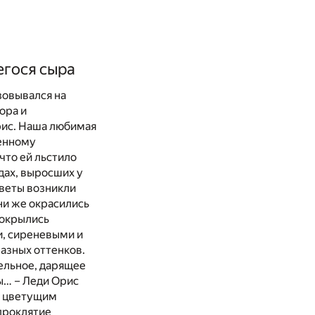
егося сыра
зовывался на
ора и
рис. Наша любимая
венному
что ей льстило
дах, выросших у
Цветы возникли
ни же окрасились
покрылись
, сиреневыми и
азных оттенков.
ельное, дарящее
ы… – Леди Орис
сь цветущим
 проклятие