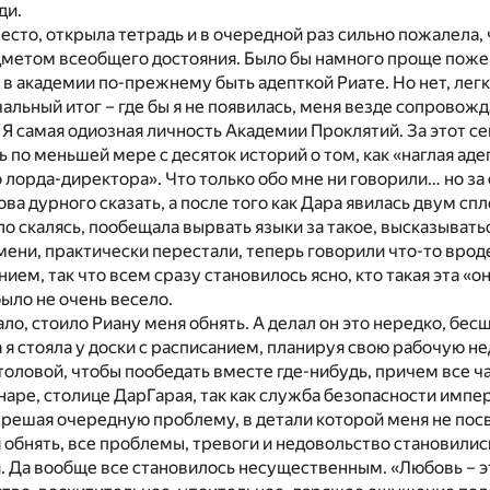
ди.
место, открыла тетрадь и в очередной раз сильно пожалела, 
метом всеобщего достояния. Было бы намного проще пожен
 в академии по-прежнему быть адепткой Риате. Но нет, легк
чальный итог – где бы я не появилась, меня везде сопровож
 Я самая одиозная личность Академии Проклятий. За этот с
 по меньшей мере с десяток историй о том, как «наглая аде
 лорда-директора». Что только обо мне ни говорили… но за 
ова дурного сказать, а после того как Дара явилась двум с
ло скалясь, пообещала вырвать языки за такое, высказывать
мени, практически перестали, теперь говорили что-то врод
нием, так что всем сразу становилось ясно, кто такая эта «он
было не очень весело.
ало, стоило Риану меня обнять. А делал он это нередко, бе
а я стояла у доски с расписанием, планируя свою рабочую не
толовой, чтобы пообедать вместе где-нибудь, причем все ча
анаре, столице ДарГарая, так как служба безопасности имп
 решая очередную проблему, в детали которой меня не посв
 обнять, все проблемы, тревоги и недовольство становили
 Да вообще все становилось несущественным. «Любовь – э