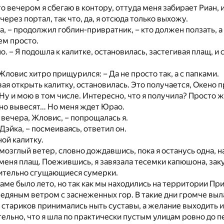
то вечером я сбегаю в контору, оттуда меня забирает Риан, 
ерез портал, так что, да, я отсюда только выхожу.
ка, – продолжил гоблин-привратник, – кто должен ползать, а
ем просто.
. – Я подошла к калитке, остановилась, застегивая плащ, и 
Жловис хитро прищурился: – Да не просто так, а с папками.
овая открыть калитку, остановилась. Это получается, Окено 
Ну и мою в том числе. Интересно, что я получила? Просто 
вно вывесят… Но меня ждет Юрао.
вечера, Жловис, – попрощалась я.
Дэйка, – посмеиваясь, ответил он.
ной калитку.
озглый ветер, словно дождавшись, пока я останусь одна, н
 меня плащ. Поежившись, я завязала тесемки капюшона, зак
мительно сгущающиеся сумерки.
аме было лето, но так как мы находились на территории При
едяным ветром с заснеженных гор. В такие дни громче выл
 стариков принимались ныть суставы, а желание выходить 
ельно, что я шла по практически пустым улицам ровно до 