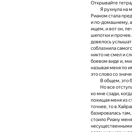
Открывайте тетра
Я рухнула на 
Рианом стала пред
и по-домашнему, а
ищем, и вот он, пе
шепотки и прочее.
довелось услышать
соблазнила самого
никто не смел и сл
боевом виде и, ми
называя меня по и
это слово со значе
В общем, это 
Но все отступ
ко мне сзади, когд
похищая меня из с
точнее, то в Хайр
базировалась там,
стоило Риану меня
несущественными.