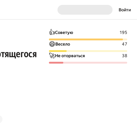
Войти
👍
Советую
195
😄
Весело
47
ртящегося
🚀
Не оторваться
38