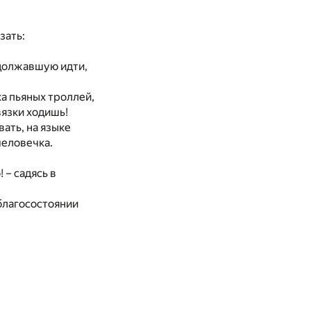
зать:
одолжавшую идти,
ка пьяных троллей,
вязки ходишь!
ать, на языке
человечка.
 – садясь в
 благосостоянии