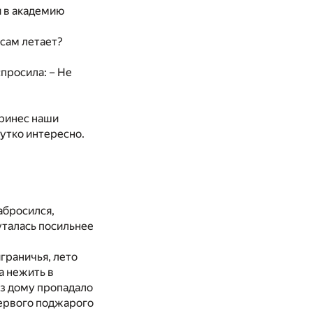
и в академию
 сам летает?
спросила: – Не
принес наши
жутко интересно.
абросился,
уталась посильнее
граничья, лето
а нежить в
из дому пропадало
первого поджарого