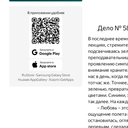
В приложении удобнее
Дело № 58
В последнее врем
лекциях, стремите
подсвечиваясь зе
преподавательниц
проявлению симпат
внимание хранител
RuStore
·
Samsung Galaxy Store
нас в день, когда 
Huawei AppGallery
·
Xiaomi GetApps
тотчас же. Точнее
зеленью, преврати
цветами. Синими,
так далее. На каж
– Любовь – эт
ощущение полета и
остановилась, огл
деревьям, сделала