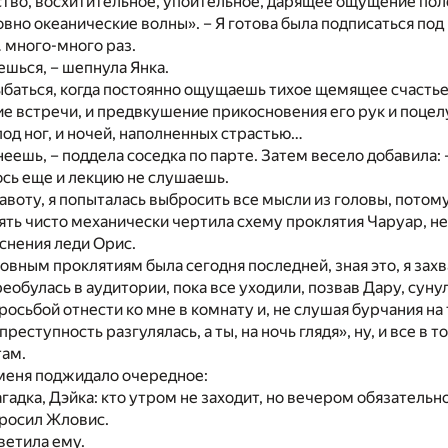
тво, восхитительное, упоительное, дарящее ощущение пол
овно океанические волны». – Я готова была подписаться по
много-много раз.
ешься, – шепнула Янка.
баться, когда постоянно ощущаешь тихое щемящее счастье 
ие встречи, и предвкушение прикосновения его рук и поцел
под ног, и ночей, наполненных страстью…
неешь, – поддела соседка по парте. Затем весело добавила: 
сь еще и лекцию не слушаешь.
авоту, я попыталась выбросить все мысли из головы, потому
ять чисто механически чертила схему проклятия Чаруар, не
снения леди Орис.
овным проклятиям была сегодня последней, зная это, я захв
реобулась в аудитории, пока все уходили, позвав Дару, суну
росьбой отнести ко мне в комнату и, не слушая бурчания н
реступность разгулялась, а ты, на ночь глядя», ну, и все в т
там.
 меня поджидало очередное:
агадка, Дэйка: кто утром не заходит, но вечером обязательн
просил Жловис.
тветила ему.