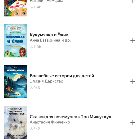
Наталия Немцова
1.4k
Кукумявка и Ёжик
Анна Базаркина
и др.
1.3k
Волшебные истории для детей
Элизия Даркстар
943
Сказки для почемучек «Про Мишутку»
Анастасия Финченко
542