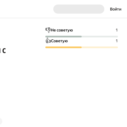
Войти
👎
Не советую
1
👍
Советую
1
 с