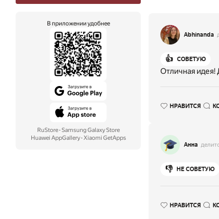
В приложении удобнее
Abhinanda
👍
СОВЕТУЮ
Отличная идея!
НРАВИТСЯ
К
RuStore
·
Samsung Galaxy Store
Huawei AppGallery
·
Xiaomi GetApps
Анна
делит
👎
НЕ СОВЕТУЮ
НРАВИТСЯ
К