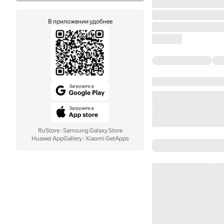
В приложении удобнее
RuStore
·
Samsung Galaxy Store
Huawei AppGallery
·
Xiaomi GetApps