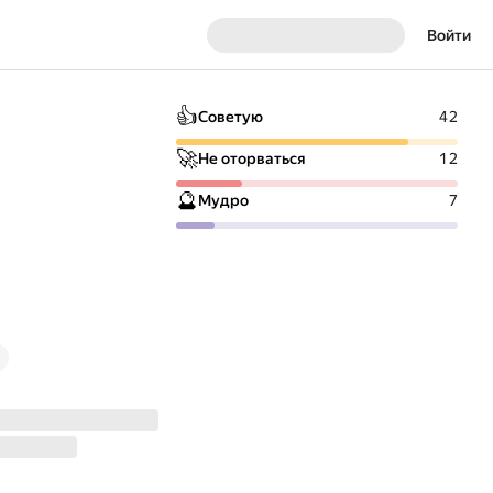
Войти
👍
Советую
42
🚀
Не оторваться
12
🔮
Мудро
7