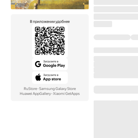
В приложении удобнее
RuStore
·
Samsung Galaxy Store
Huawei AppGallery
·
Xiaomi GetApps