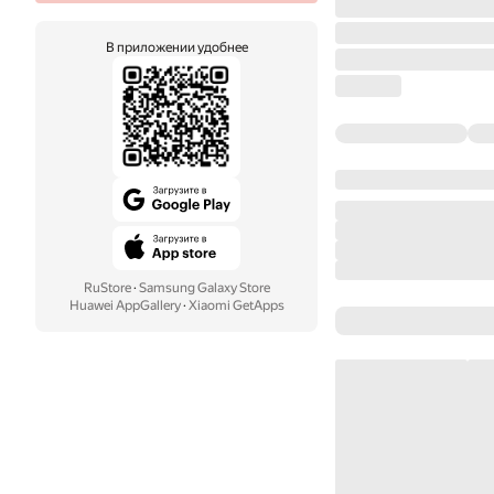
В приложении удобнее
RuStore
·
Samsung Galaxy Store
Huawei AppGallery
·
Xiaomi GetApps