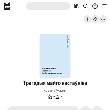
Трагедыя майго настаўніка
Кузьма Чорны
👍
🔮
2
1