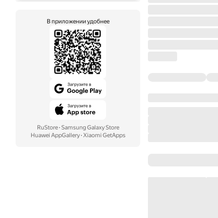
В приложении удобнее
RuStore
·
Samsung Galaxy Store
Huawei AppGallery
·
Xiaomi GetApps