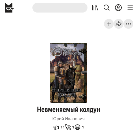
Невменяемый колдун
Юрий Иванович
👍
🚀
😄
11
1
1