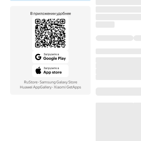
В приложении удобнее
RuStore
·
Samsung Galaxy Store
Huawei AppGallery
·
Xiaomi GetApps