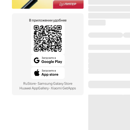
В приложении удобнее
RuStore
·
Samsung Galaxy Store
Huawei AppGallery
·
Xiaomi GetApps