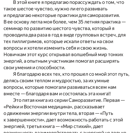
В этой книге я предлагаю порассуждать о том, что
такое шестое чувство, нужно ли его развивать
и предлагаю некоторые практики для саморазвития.
В ее основу легла моя более, чем 35 летняя практика —
семинар по развитию шестого чувства, который я
проводила два раза в год в виде групповых встреч, для
тех пиллигримов, которые искали ответы на свои
вопросы и хотели изменить себя и свою жизнь.
Новичкам этот курс открывал волшебный мир тонких
энергий, а опытным участникам помогал расширять
свои умения и способности.
Я благодарю всех тех, кто прошел со мной этот путь,
делясь своим теплом и мудростью, за их умные
вопросы, которые помогали развиваться всем нам
вместе — благодаря вам и состоялась эта книга!!
Это пятая книга из серии Саморазвитие. Первая —
«Рейки и Восточная медицина», рассказывает
о движении энергии внутри тела, вторая — «Путь
к завершенности», дает возможность работать с этой
энергией, третья книга — «Мир стихий», дает
возможность взаимодействовать с энергией не только