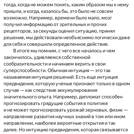
тогда, когда не можем понять, каким образом мы к нему
пришли, и когда, казалось бы, это было не совсем
возможно. Например, времени было мало, мозг
получил информацию от зрительных и прочих
рецепторов, за секунды оценил ситуацию, принял
решение, мы действовали необъяснимо логически даже
для себя и совершили определенное действие.
В итоге мы помним, с чего все началось и чем
закончилось, удивляемся собственной
сообразительности и начинаем верить в свои
суперспособности. Обычная интуиция — это так
называемая интуиция решений. Есть еще интуиция
предвидения, которую ученые признают только в одном
случае — как следствие аккумулирования
значительного опыта. Например, дипломат способен
прогнозировать грядущие события в политике
и не может прогнозировать урожай зерновых, физик —
направление развития научных знаний в том или ином
направлении, наиболее вероятные открытия и так
далее. Но интуицию предвидения, которая связывается