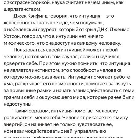
с экстрасенсорикой, наука считает не чем иным, как
шарлатанством.
Джек Кэнфилд говорил, что интуиция — это
«способность знать прежде, чем подумал»,
а нобелевский лауреат, который открыл ДНК, Джеймс
Уотсон, говорил, что в интуиции нет ничего
мифического, что она доступна каждому человеку.
Пользоваться своей интуицией может любой
человек, но только в том случае, если он научился
доверять себе. При этом нужно помнить, что интуиция
не является инстинктом, это способность человека,
которую можно развивать. Интуиция помогает работе
ума, раскрывает его возможности, помогает заглянуть
за привычные рамки и начать взаимодействовать с теми
гранями себя и окружающего мира, которые ранее были
недоступны.
Таким образом, интуиция помогает человеку
развиваться, меняя себя. Человек прикасается к миру
энергий, он начинает не только чувствовать ее,
но и взаимодействовать с ней, управлять ею
и считывать информацию с энергетических потоков.