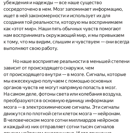
убеждения и надежды — все наше существо
сосредоточено в нем. Мозг запоминает информацию,
ищет в ней закономерности и использует их для
создания той реальности, которую мы воспринимаем
как «этот мир». Наши пять обычных чувств помогают
нам воспринимать окружающий мир, и мы привыкаем
к тому, что мы видим, слышим и чувствуем — они всегда
выполняют свою работу.
Но наше восприятие реальности в меньшей степени
зависит от происходящего снаружи, чем
от происходящего внутри — в мозге. Сигналы, которые
мы ежесекундно получаем с помощью основных
органов чувств не могут напрямую попасть в мозг.
На самом деле, фотоны света или колебания воздуха,
преобразуются в основную единицу информации
мозга — в электрохимические сигналы. Эти сигналы
движутся по плотной сети клеток мозга — нейронам.
В человеческом мозге сотни миллиардов нейронов
и каждый из них отправляет сотни тысяч сигналов