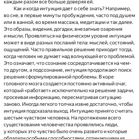
каждым разом все больше доверяя ей.
Как и когда интуиция дает о себе знать? Например,
во сне, в первые минуты пробуждения, часто под душем
или в ванной, во время массажа, медитации и так далее.
Это образы, видения, догадки, внезапные озарения
и мысли. Проявляться на физическом уровне интуиция
может в виде разных посланий тела: мыслей, состояний,
ощущений. Часто правильное решение приходит тогда,
когда человек не думает над волнующей его проблемой.
Это означает, что сознание сосредотачивается на чем-
то другом, а подсознание, интуиция продолжают поиск
решения сформулированной проблемы. В коре
головного мозга создается постоянно активный очаг,
который «работает» исключительно на решение задачи,
просеивая информацию, пересматривая ситуацию
заново. Иногда легкого толчка извне достаточно, чтобы
интуиция подсказала выход. Интуицию принято считать
шестым чувством человека. На протяжении всего
существования человечества проявлялись люди,
у которых это чувство было очень развито и которые
обладали особыми способностями, отличающими их