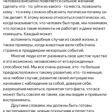
человека внезапно появляется сильное желание
сделать что - то: уйти из какого - то места, позвонить
кому - то и ему сложно объяснить логически почему он
так делает. К этому можно относиться скептически, но,
когда оказывается, что человек был прав, мы понимаем,
что логика в такие моменты не работает и даже может
помешать. Каждый может
вспомнить подобные случаи из своей жизни, а
также примеры, когда животные вели себя очень
странно в преддверии нехороших событий.
Многие люди хотят развивать свое шестое чувство
и это возможно, независимо от его врожденных
способностей. Мы все очень разные, кто -то больше
предрасположен к такому развитию, кто -то меньше,
но в любом случае, развитие своей интуиции мы
начинаем с наблюдения за собой, доверия себе,
разрешения меняться, принятия того факта, что все
может быть совсем не таким, как мы видим и привыкли
воспринимать.
Другими словами, мы должны быть готовы
к экспериментам, новым открытиям и перестать