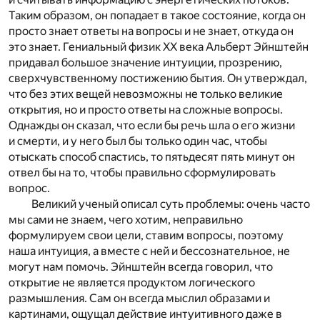
Таким образом, он попадает в такое состояние, когда он
просто знает ответы на вопросы и не знает, откуда он
это знает. Гениальный физик ХХ века Альберт Эйнштейн
придавал большое значение интуиции, прозрению,
сверхчувственному постижению бытия. Он утверждал,
что без этих вещей невозможны не только великие
открытия, но и просто ответы на сложные вопросы.
Однажды он сказал, что если бы речь шла о его жизни
и смерти, и у него был бы только один час, чтобы
отыскать способ спастись, то пятьдесят пять минут он
отвел бы на то, чтобы правильно сформулировать
вопрос.
Великий ученый описал суть проблемы: очень часто
мы сами не знаем, чего хотим, неправильно
формулируем свои цели, ставим вопросы, поэтому
наша интуиция, а вместе с ней и бессознательное, не
могут нам помочь. Эйнштейн всегда говорил, что
открытие не является продуктом логического
размышления. Сам он всегда мыслил образами и
картинами, ощущал действие интуитивного даже в