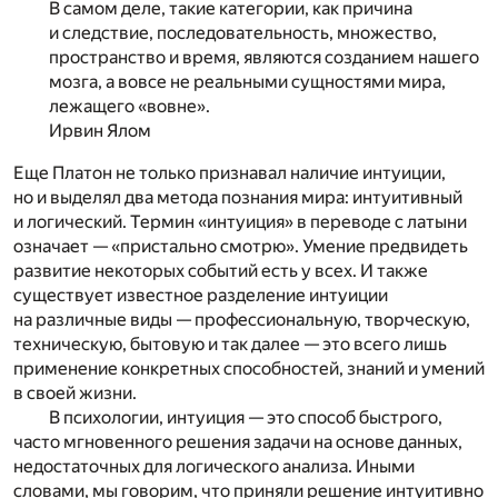
В самом деле, такие категории, как причина
и следствие, последовательность, множество,
пространство и время, являются созданием нашего
мозга, а вовсе не реальными сущностями мира,
лежащего «вовне».
Ирвин Ялом
Еще Платон не только признавал наличие интуиции,
но и выделял два метода познания мира: интуитивный
и логический. Термин «интуиция» в переводе с латыни
означает — «пристально смотрю». Умение предвидеть
развитие некоторых событий есть у всех. И также
существует известное разделение интуиции
на различные виды — профессиональную, творческую,
техническую, бытовую и так далее — это всего лишь
применение конкретных способностей, знаний и умений
в своей жизни.
В психологии, интуиция — это способ быстрого,
часто мгновенного решения задачи на основе данных,
недостаточных для логического анализа. Иными
словами, мы говорим, что приняли решение интуитивно