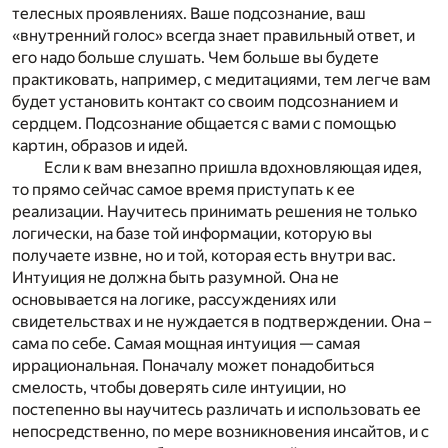
телесных проявлениях. Ваше подсознание, ваш
«внутренний голос» всегда знает правильный ответ, и
его надо больше слушать. Чем больше вы будете
практиковать, например, с медитациями, тем легче вам
будет установить контакт со своим подсознанием и
сердцем. Подсознание общается с вами с помощью
картин, образов и идей.
Если к вам внезапно пришла вдохновляющая идея,
то прямо сейчас самое время приступать к ее
реализации. Научитесь принимать решения не только
логически, на базе той информации, которую вы
получаете извне, но и той, которая есть внутри вас.
Интуиция не должна быть разумной. Она не
основывается на логике, рассуждениях или
свидетельствах и не нуждается в подтверждении. Она –
сама по себе. Самая мощная интуиция — самая
иррациональная. Поначалу может понадобиться
смелость, чтобы доверять силе интуиции, но
постепенно вы научитесь различать и использовать ее
непосредственно, по мере возникновения инсайтов, и с