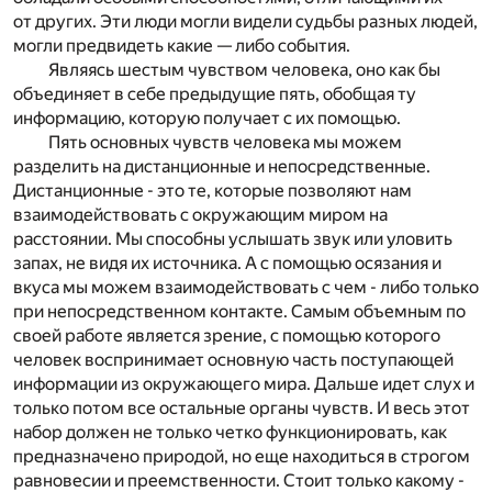
от других. Эти люди могли видели судьбы разных людей,
могли предвидеть какие — либо события.
Являясь шестым чувством человека, оно как бы
объединяет в себе предыдущие пять, обобщая ту
информацию, которую получает с их помощью.
Пять основных чувств человека мы можем
разделить на дистанционные и непосредственные.
Дистанционные - это те, которые позволяют нам
взаимодействовать с окружающим миром на
расстоянии. Мы способны услышать звук или уловить
запах, не видя их источника. А с помощью осязания и
вкуса мы можем взаимодействовать с чем - либо только
при непосредственном контакте. Самым объемным по
своей работе является зрение, с помощью которого
человек воспринимает основную часть поступающей
информации из окружающего мира. Дальше идет слух и
только потом все остальные органы чувств. И весь этот
набор должен не только четко функционировать, как
предназначено природой, но еще находиться в строгом
равновесии и преемственности. Стоит только какому -