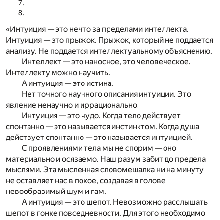
«Интуиция — это нечто за пределами интеллекта.
Интуиция — это прыжок. Прыжок, который не поддается
анализу. Не поддается интеллектуальному объяснению.
Интеллект — это наносное, это человеческое.
Интеллекту можно научить.
А интуиция — это истина.
Нет точного научного описания интуиции. Это
явление ненаучно и иррационально.
Интуиция — это чудо. Когда тело действует
спонтанно — это называется инстинктом. Когда душа
действует спонтанно — это называется интуицией.
С проявлениями тела мы не спорим — оно
материально и осязаемо. Наш разум забит до предела
мыслями. Эта мысленная словомешалка ни на минуту
не оставляет нас в покое, создавая в голове
невообразимый шум и гам.
А интуиция — это шепот. Невозможно расслышать
шепот в гонке повседневности. Для этого необходимо