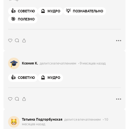
👍
🔮
💡
СОВЕТУЮ
МУДРО
ПОЗНАВАТЕЛЬНО
🎯
ПОЛЕЗНО
Ксения К.
делится впечатлением
9 месяцев назад
👍
🔮
СОВЕТУЮ
МУДРО
Татьяна Подгорбунская
делится впечатлением
10
месяцев назад