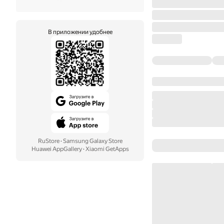
В приложении удобнее
RuStore
·
Samsung Galaxy Store
Huawei AppGallery
·
Xiaomi GetApps