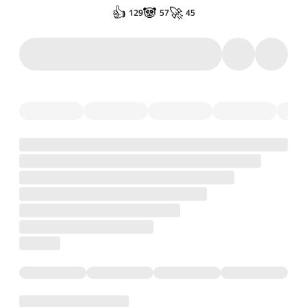
👍
🐼
🚀
129
57
45