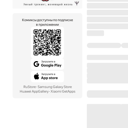
Комиксы доступны по подписке
в приложении
RuStore
·
Samsung Galaxy Store
Huawei AppGallery
·
Xiaomi GetApps