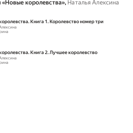
 «
Новые королевства
»,
Наталья Алексина
королевства. Книга 1. Королевство номер три
Алексина
рина
королевства. Книга 2. Лучшее королевство
Алексина
рина