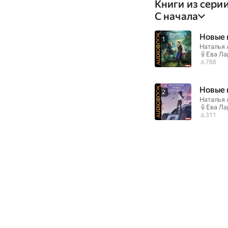
Книги из серии
С начала
Новые 
1
Наталья 
Ева Ла
788
Новые 
2
Наталья 
Ева Ла
311