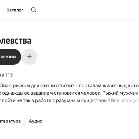
Каталог
олевства
ожении
ки
115
Она с риском для жизни отвозит к порталам животных, кот
Но однажды ее заданием становится человек. Рыжий мужчин
 пойти не так в работе с разумным существом? Все, если у
о другие планы и он не собирается возвращаться домой с 
итература
Аудио