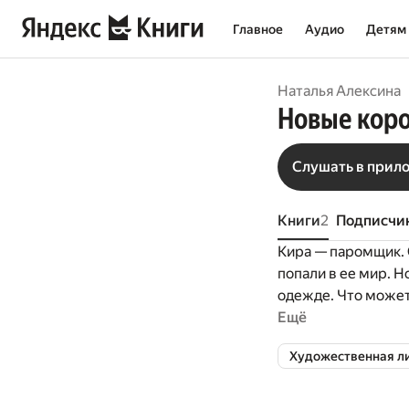
Главное
Аудио
Детям
Наталья Алексина
Новые кор
Слушать в прил
Книги
2
Подписчи
Кира — паромщик. 
попали в ее мир. 
одежде. Что может
имеются совершенн
Ещё
Художественная л