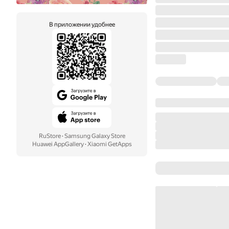
В приложении удобнее
RuStore
·
Samsung Galaxy Store
Huawei AppGallery
·
Xiaomi GetApps