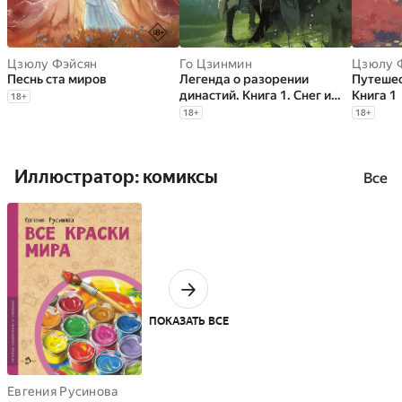
Цзюлу Фэйсян
Го Цзинмин
Цзюлу 
Песнь ста миров
Легенда о разорении
Путешес
династий. Книга 1. Снег и
Книга 1
18
+
туман
18
+
18
+
Иллюстратор: комиксы
Все
ПОКАЗАТЬ ВСЕ
Евгения Русинова