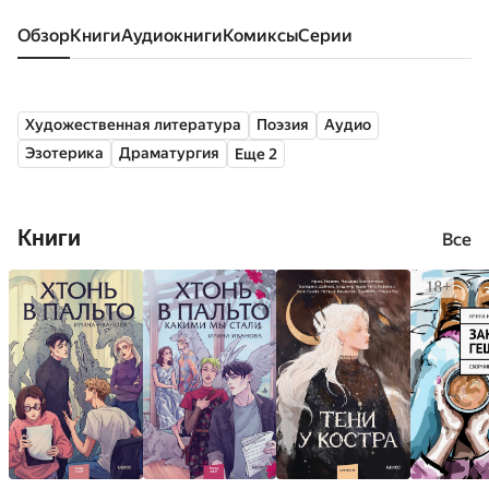
Обзор
книги
аудиокниги
комиксы
серии
Художественная литература
Поэзия
Аудио
Эзотерика
Драматургия
Еще 2
Книги
Все