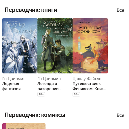
Переводчик: книги
Все
Го Цзинмин
Го Цзинмин
Цзюлу Фэйсян
Ледяная
Легенда о
Путешествие с
фантазия
разорении
Фениксом. Книга
династий. Книга
1
18
+
18
+
1. Снег и туман
Переводчик: комиксы
Все