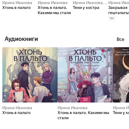
Ирина Иванова
Ирина Иванова
Ирина Иванова
,
Шабнова Ек
Ирина Ива
Хтонь в пальто
Хтонь в пальто.
Тени у костра
Закрывая
Какими мы стали
гештальты
стихов
18
+
Аудиокниги
Все
Ирина Иванова
Ирина Иванова
Ирина И
Хтонь в пальто
Хтонь в пальто. Какими мы
Тени у 
стали