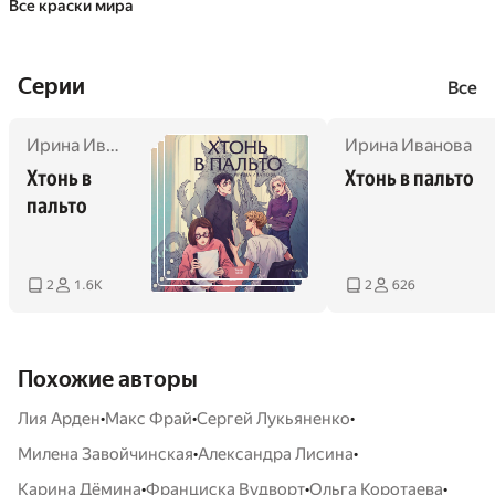
Все краски мира
Cерии
Все
Ирина Иванова
Ирина Иванова
Хтонь в 
Хтонь в пальто
пальто
2
1.6K
2
626
Похожие авторы
•
•
•
Лия Арден
Макс Фрай
Сергей Лукьяненко
•
•
Милена Завойчинская
Александра Лисина
•
•
•
Карина Дёмина
Франциска Вудворт
Ольга Коротаева