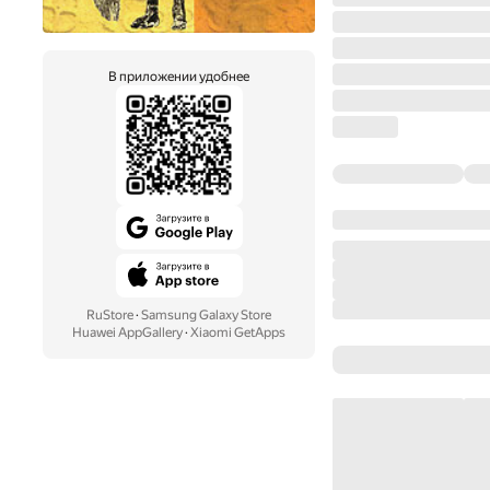
В приложении удобнее
RuStore
·
Samsung Galaxy Store
Huawei AppGallery
·
Xiaomi GetApps