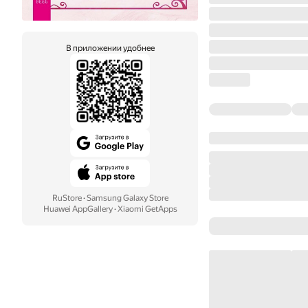
В приложении удобнее
RuStore
·
Samsung Galaxy Store
Huawei AppGallery
·
Xiaomi GetApps