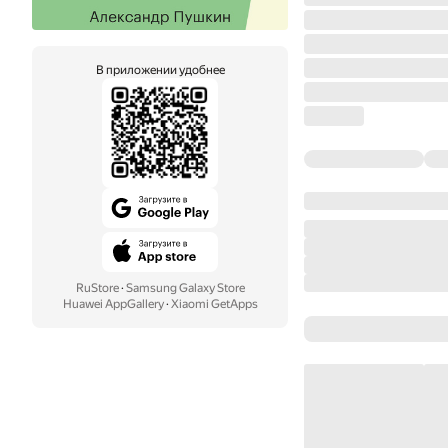
В приложении удобнее
RuStore
·
Samsung Galaxy Store
Huawei AppGallery
·
Xiaomi GetApps