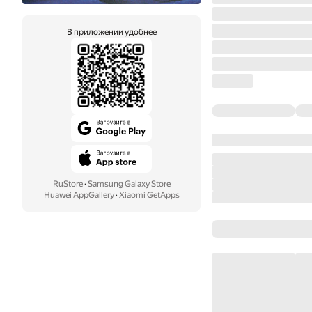
В приложении удобнее
RuStore
·
Samsung Galaxy Store
Huawei AppGallery
·
Xiaomi GetApps