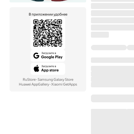
В приложении удобнее
RuStore
·
Samsung Galaxy Store
Huawei AppGallery
·
Xiaomi GetApps