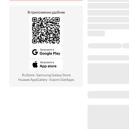
В приложении удобнее
RuStore
·
Samsung Galaxy Store
Huawei AppGallery
·
Xiaomi GetApps