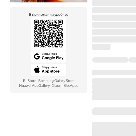
В приложении удобнее
RuStore
·
Samsung Galaxy Store
Huawei AppGallery
·
Xiaomi GetApps