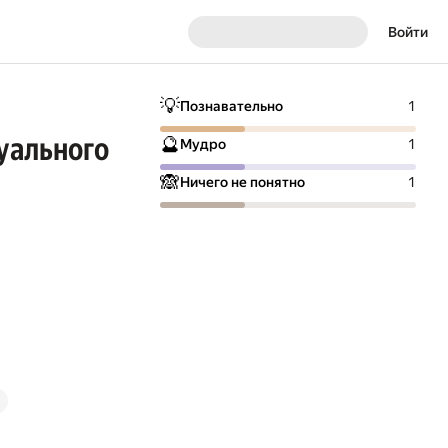
Войти
💡
Познавательно
1
уального
🔮
Мудро
1
🙈
Ничего не понятно
1